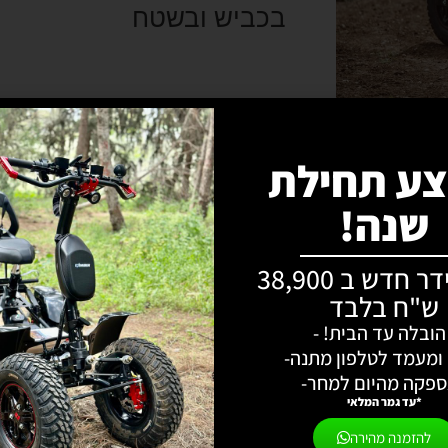
בכביש ובשטח
ע תחילת
שנה!
איזיריידר חדש ב 38,900
ש"ח בלבד
 הובלה עד הבית! -
ות תחזוקה נמוכות | לא דורש רישיון נהיגה | לשטח ול
 ומעמד לטלפון מתנה-
ספקה מהיום למחר-
*עד גמר המלאי
להזמנה מהירה
תאמו נסיעת מבחן
בחינ