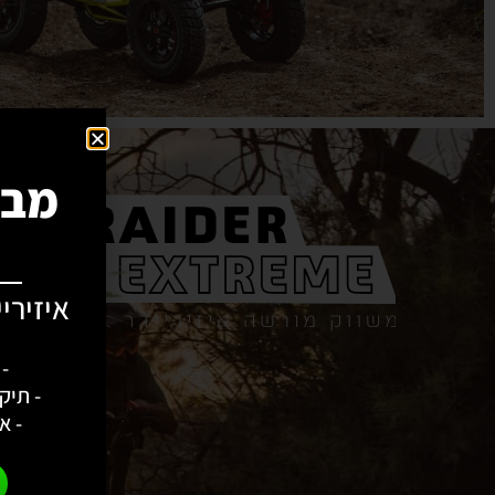
מבצ
-
עלוי
- תיק
- א