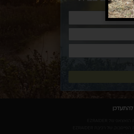
תר
 להתעדכן
ואצאפ של EZRAIDER
פייסבוק של רכיבת EZRAIDER